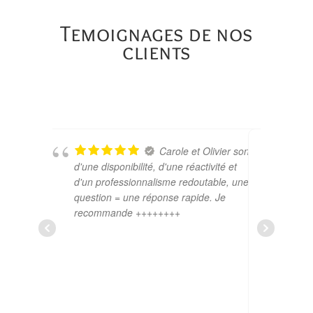
Temoignages de nos
clients
Carole et Olivier sont
d'une disponibilité, d'une réactivité et
accomp
d'un professionnalisme redoutable, une
du dos
question = une réponse rapide. Je
recomm
recommande ++++++++
Assur'P