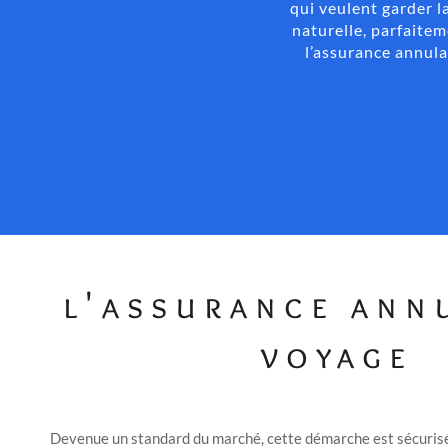
qui veulent garder l
naturelle, parfaitem
l’assurance annula
l'assurance ann
voyage
Devenue un standard du marché, cette démarche est sécuris