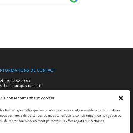
CAMILLE
14 JUILL
Informations de contact
él : 04 67 82 79 40
ail :
contact@assurpole.fr
ssur'Pôle
r le consentement aux cookies
Château de Flaugergues
1744 Avenue Albert Einstein
34000 Montpellier
 des technologies telles que les cookies pour stocker et/ou accéder aux informations
es nous permettra de traiter des données telles que le comportement de navigation ou
Formulaire De Contact
r ou de retirer son consentement peut avoir un effet négatif sur certaines
Mentions Légales
olitique Vie Privée
olitique de gestion des cookies