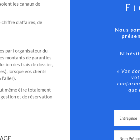
F
soient les canaux de
hiffre d’affaires, de
Nous som
présen
 par l’organisateur du
N’hésit
des montants de garanties
usion des frais de dossier,
« Vos do
xes), lorsque vos clients
vot
l’aller).
conform
que 
peut même être totalement
e gestion et de réservation
YAGE