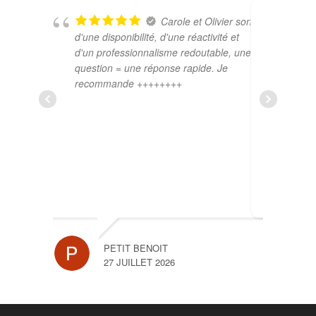
Carole et Olivier sont
d'une disponibilité, d'une réactivité et
accomp
d'un professionnalisme redoutable, une
du dos
question = une réponse rapide. Je
recomm
recommande ++++++++
Assur'P
PETIT BENOIT
27 JUILLET 2026