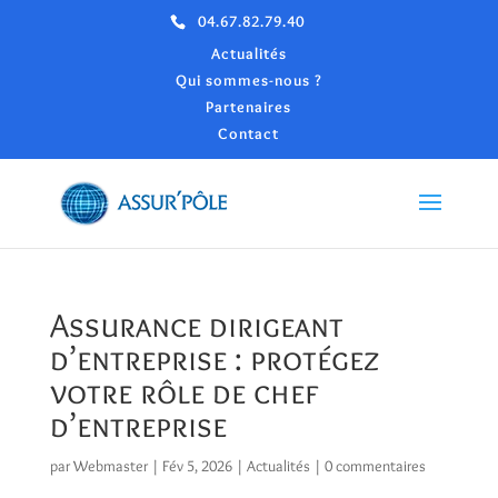
04.67.82.79.40
Actualités
Qui sommes-nous ?
Partenaires
Contact
Assurance dirigeant
d’entreprise : protégez
votre rôle de chef
d’entreprise
par
Webmaster
|
Fév 5, 2026
|
Actualités
|
0 commentaires