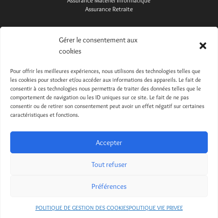
Assurance Matériel Informatique
Assurance Retraite
Gérer le consentement aux
Informations de contact
cookies
Tél : 04 67 82 79 40
Pour offrir les meilleures expériences, nous utilisons des technologies telles que
Mail :
contact@assurpole.fr
les cookies pour stocker et/ou accéder aux informations des appareils. Le fait de
consentir à ces technologies nous permettra de traiter des données telles que le
Assur'Pôle
Château de Flaugergues
comportement de navigation ou les ID uniques sur ce site. Le fait de ne pas
1744 Avenue Albert Einstein
consentir ou de retirer son consentement peut avoir un effet négatif sur certaines
34000 Montpellier
caractéristiques et fonctions.
Formulaire De Contact
Mentions Légales
Politique Vie Privée
Accepter
Politique de gestion des cookies
Tout refuser
Préférences
Site réalisé par l'agence
Webylo
à Montpellier
POLITIQUE DE GESTION DES COOKIES
POLITIQUE VIE PRIVEE