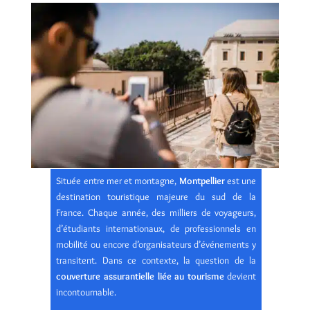
Située entre mer et montagne,
Montpellier
est une
destination touristique majeure du sud de la
France. Chaque année, des milliers de voyageurs,
d’étudiants internationaux, de professionnels en
mobilité ou encore d’organisateurs d’événements y
transitent. Dans ce contexte, la question de la
couverture assurantielle liée au tourisme
devient
incontournable.