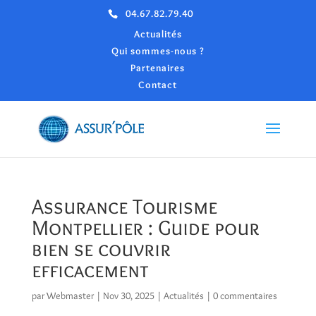
04.67.82.79.40
Actualités
Qui sommes-nous ?
Partenaires
Contact
Assurance Tourisme
Montpellier : Guide pour
bien se couvrir
efficacement
par
Webmaster
|
Nov 30, 2025
|
Actualités
|
0 commentaires